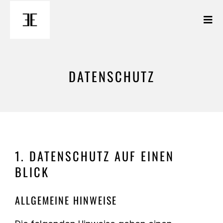
Zum
Inhalt
Toggl
springen
Navig
DATENSCHUTZ
Leistung
Projekte
About
1. DATENSCHUTZ AUF EINEN
BLICK
Karriere
ALLGEMEINE HINWEISE